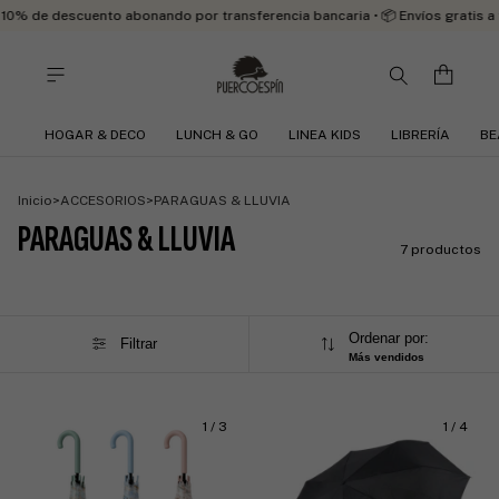
10% de descuento abonando por transferencia bancaria • 📦 Envíos gratis a
HOGAR & DECO
LUNCH & GO
LINEA KIDS
LIBRERÍA
BE
Inicio
>
ACCESORIOS
>
PARAGUAS & LLUVIA
PARAGUAS & LLUVIA
7 productos
Ordenar por:
Filtrar
Más vendidos
1
/
3
1
/
4