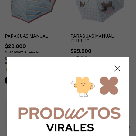
PARAGUAS MANUAL
PARAGUAS MANUAL
PERRITO
$29.000
$29.000
3
x
$9.666,67
sin interés
3
x
$9.666,67
sin interés
$26.100
con
Transferencia o
depósito
$26.100
con
Transferencia o
depósito
¡Solo quedan
5
en stock!
¡Solo quedan
5
en stock!
1
/
2
1
/
2