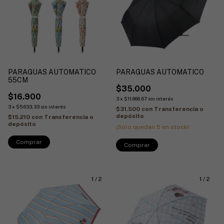
PARAGUAS AUTOMATICO
PARAGUAS AUTOMATICO
55CM
$35.000
$16.900
3
x
$11.666,67
sin interés
3
x
$5.633,33
sin interés
$31.500
con
Transferencia o
depósito
$15.210
con
Transferencia o
depósito
¡Solo quedan
5
en stock!
1
/
2
1
/
2