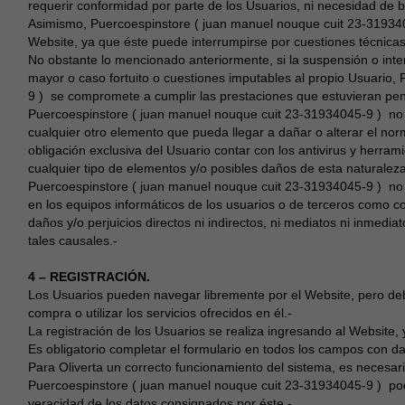
requerir conformidad por parte de los Usuarios, ni necesidad de b
Asimismo, Puercoespinstore ( juan manuel nouque cuit 23-31934
Website, ya que éste puede interrumpirse por cuestiones técnicas 
No obstante lo mencionado anteriormente, si la suspensión o in
mayor o caso fortuito o cuestiones imputables al propio Usuario
9 ) se compromete a cumplir las prestaciones que estuvieran pen
Puercoespinstore ( juan manuel nouque cuit 23-31934045-9 ) no g
cualquier otro elemento que pueda llegar a dañar o alterar el no
obligación exclusiva del Usuario contar con los antivirus y herram
cualquier tipo de elementos y/o posibles daños de esta naturaleza
Puercoespinstore ( juan manuel nouque cuit 23-31934045-9 ) no 
en los equipos informáticos de los usuarios o de terceros como c
daños y/o perjuicios directos ni indirectos, ni mediatos ni inmed
tales causales.-
4 – REGISTRACIÓN.
Los Usuarios pueden navegar libremente por el Website, pero deb
compra o utilizar los servicios ofrecidos en él.-
La registración de los Usuarios se realiza ingresando al Website, 
Es obligatorio completar el formulario en todos los campos con d
Para Oliverta un correcto funcionamiento del sistema, es necesa
Puercoespinstore ( juan manuel nouque cuit 23-31934045-9 ) podrá
veracidad de los datos consignados por éste.-