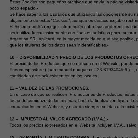
Estas Cookies son pequeños archivos que envía la página visitada
poco espacio.-
Se hace saber a los Usuarios que utilizando las opciones de su na
alojamiento de estas “Cookies”, aunque es desaconsejable restring
El Sistema podrá recoger información sobre sus preferencias e int
será utilizada exclusivamente con fines estadísticos para mejorar 
Argentina SRL aplicará, en la mayor medida en que sea posible, 
que los titulares de los datos sean inidentificables.-
10 – DISPONIBILIDAD Y PRECIO DE LOS PRODUCTOS OFRE
El precio de los Productos que se ofrecen en el Website, puede 
Puercoespinstore ( juan manuel nouque cuit 23-31934045-9 ) . , 
cantidades de stock existentes en los locales.
11 – VALIDEZ DE LAS PROMOCIONES.
En el caso de que se realicen Promociones de Productos, éstas 
fecha de comienzo de las mismas, hasta la finalización fijada. L
comunicados en el Website, y estarán siempre sujetas a la existen
12 – IMPUESTO AL VALOR AGREGADO (I.V.A.).-
Todos los precios expresados en el Website incluyen I.V.A., salvo 
13 – GARANTÍA. LIMITES DE COMPRA.
Los productos ofrecido