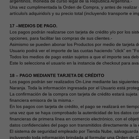
argentinos, moneda de curso legal de la República Argentina.-
Una vez cumplimentada la Orden de Compra, y antes de realizar el
artículo/s adquirido/s y su precio total (incluyendo transporte e im
17 –MEDIOS DE PAGO.
Los pagos podrán realizarse con tarjeta de crédito y/o por los si
opciones, para facilitar las compras de sus clientes.-
Asimismo se pueden abonar los Productos por medio de tarjeta de 
Usuario podrá ver el importe de las cuotas haciendo “click” en “F
Todos los medios de pago están sujetos a que el importe sea debi
Este lo selecciona el usuario en la instancia de checkout para ava
18 – PAGO MEDIANTE TARJETA DE CRÉDITO
Los pagos podrán ser realizados On-Line mediante las siguientes 
Naranja. Toda la información ingresada por el Usuario está proteg
La confirmación de la compra con tarjeta de crédito estará sujeta 
financiera emisora de la misma.-
En los pagos con tarjeta de crédito, el pago se realizará en tiemp
una vez que se haya comprobado la autenticidad de los datos co
financieras de primera línea en comercio electrónico, con el objet
datos confidenciales del pago son transmitidos directamente a la 
El sistema de seguridad empleado por Tienda Nube, salvaguarda t
incluyendo toda información brindada al formular una Orden de 