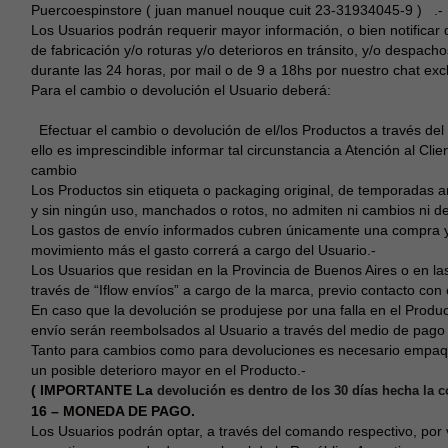
Puercoespinstore ( juan manuel nouque cuit 23-31934045-9 ) .-
Los Usuarios podrán requerir mayor información, o bien notificar
de fabricación y/o roturas y/o deterioros en tránsito, y/o despac
durante las 24 horas, por mail o de 9 a 18hs por nuestro chat exc
Para el cambio o devolución el Usuario deberá:
Efectuar el cambio o devolución de el/los Productos a través de
ello es imprescindible informar tal circunstancia a Atención al Cli
cambio
Los Productos sin etiqueta o packaging original, de temporadas a
y sin ningún uso, manchados o rotos, no admiten ni cambios ni de
Los gastos de envío informados cubren únicamente una compra y 
movimiento más el gasto correrá a cargo del Usuario.-
Los Usuarios que residan en la Provincia de Buenos Aires o en las 
través de “Iflow envíos” a cargo de la marca, previo contacto con 
En caso que la devolución se produjese por una falla en el Produc
envío serán reembolsados al Usuario a través del medio de pago
Tanto para cambios como para devoluciones es necesario empaquet
un posible deterioro mayor en el Producto.-
( IMPORTANTE
La
devolución es dentro de los 30 días hecha la 
16 – MONEDA DE PAGO.
Los Usuarios podrán optar, a través del comando respectivo, por v