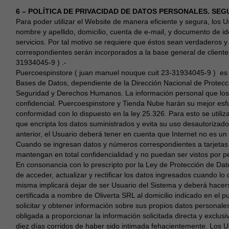
6 – POLÍTICA DE PRIVACIDAD DE DATOS PERSONALES. SE
Para poder utilizar el Website de manera eficiente y segura, los U
nombre y apellido, domicilio, cuenta de e-mail, y documento de ide
servicios. Por tal motivo se requiere que éstos sean verdaderos 
correspondientes serán incorporados a la base general de client
31934045-9 ) .-
Puercoespinstore ( juan manuel nouque cuit 23-31934045-9 ) es u
Bases de Datos, dependiente de la Dirección Nacional de Protecci
Seguridad y Derechos Humanos. La información personal que los 
confidencial. Puercoespinstore y Tienda Nube harán su mejor esfu
conformidad con lo dispuesto en la ley 25.326. Para esto se utili
que encripta los datos suministrados y evita su uso desautorizad
anterior, el Usuario deberá tener en cuenta que Internet no es u
Cuando se ingresan datos y números correspondientes a tarjetas 
mantengan en total confidencialidad y no puedan ser vistos por p
En consonancia con lo prescripto por la Ley de Protección de Dat
de acceder, actualizar y rectificar los datos ingresados cuando lo d
misma implicará dejar de ser Usuario del Sistema y deberá hacer
certificada a nombre de Oliverta SRL al domicilio indicado en el 
solicitar y obtener información sobre sus propios datos persona
obligada a proporcionar la información solicitada directa y exclusi
diez días corridos de haber sido intimada fehacientemente. Los U