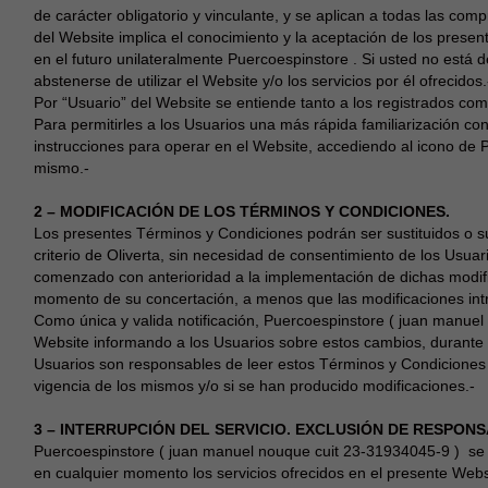
de carácter obligatorio y vinculante, y se aplican a todas las com
del Website implica el conocimiento y la aceptación de los presen
en el futuro unilateralmente Puercoespinstore . Si usted no está
abstenerse de utilizar el Website y/o los servicios por él ofrecidos.
Por “Usuario” del Website se entiende tanto a los registrados como
Para permitirles a los Usuarios una más rápida familiarización c
instrucciones para operar en el Website, accediendo al icono de Pu
mismo.-
2 – MODIFICACIÓN DE LOS TÉRMINOS Y CONDICIONES.
Los presentes Términos y Condiciones podrán ser sustituidos o s
criterio de Oliverta, sin necesidad de consentimiento de los Usua
comenzado con anterioridad a la implementación de dichas modific
momento de su concertación, a menos que las modificaciones intr
Como única y valida notificación, Puercoespinstore ( juan manuel
Website informando a los Usuarios sobre estos cambios, durante un
Usuarios son responsables de leer estos Términos y Condiciones c
vigencia de los mismos y/o si se han producido modificaciones.-
3 – INTERRUPCIÓN DEL SERVICIO. EXCLUSIÓN DE RESPONS
Puercoespinstore ( juan manuel nouque cuit 23-31934045-9 ) se r
en cualquier momento los servicios ofrecidos en el presente Webs