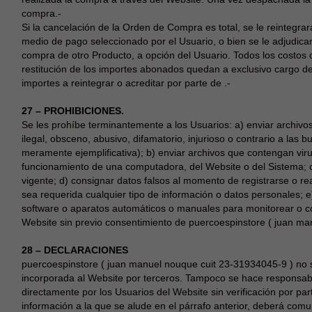
compra.-
Si la cancelación de la Orden de Compra es total, se le reintegrar
medio de pago seleccionado por el Usuario, o bien se le adjudicar
compra de otro Producto, a opción del Usuario. Todos los costo
restitución de los importes abonados quedan a exclusivo cargo d
importes a reintegrar o acreditar por parte de .-
27 – PROHIBICIONES.
Se les prohíbe terminantemente a los Usuarios: a) enviar archivo
ilegal, obsceno, abusivo, difamatorio, injurioso o contrario a la
meramente ejemplificativa); b) enviar archivos que contengan viru
funcionamiento de una computadora, del Website o del Sistema; c) 
vigente; d) consignar datos falsos al momento de registrarse o r
sea requerida cualquier tipo de información o datos personales; e
software o aparatos automáticos o manuales para monitorear o cop
Website sin previo consentimiento de puercoespinstore ( juan m
28 – DECLARACIONES
puercoespinstore ( juan manuel nouque cuit 23-31934045-9 ) no s
incorporada al Website por terceros. Tampoco se hace responsa
directamente por los Usuarios del Website sin verificación por part
información a la que se alude en el párrafo anterior, deberá comun