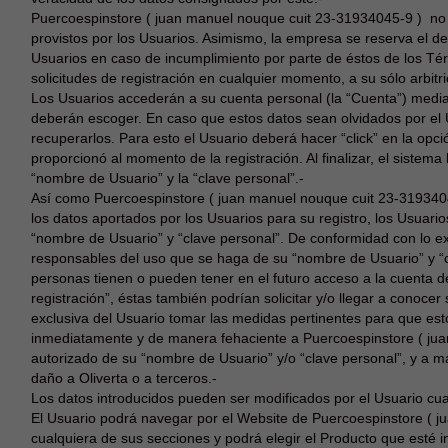
Puercoespinstore ( juan manuel nouque cuit 23-31934045-9 ) no s
provistos por los Usuarios. Asimismo, la empresa se reserva el d
Usuarios en caso de incumplimiento por parte de éstos de los T
solicitudes de registración en cualquier momento, a su sólo arbitr
Los Usuarios accederán a su cuenta personal (la “Cuenta”) medi
deberán escoger. En caso que estos datos sean olvidados por el U
recuperarlos. Para esto el Usuario deberá hacer “click” en la opc
proporcionó al momento de la registración. Al finalizar, el sistem
“nombre de Usuario” y la “clave personal”.-
Así como Puercoespinstore ( juan manuel nouque cuit 23-319340
los datos aportados por los Usuarios para su registro, los Usuar
“nombre de Usuario” y “clave personal”. De conformidad con lo ex
responsables del uso que se haga de su “nombre de Usuario” y “c
personas tienen o pueden tener en el futuro acceso a la cuenta 
registración”, éstas también podrían solicitar y/o llegar a conoce
exclusiva del Usuario tomar las medidas pertinentes para que est
inmediatamente y de manera fehaciente a Puercoespinstore ( ju
autorizado de su “nombre de Usuario” y/o “clave personal”, y a 
daño a Oliverta o a terceros.-
Los datos introducidos pueden ser modificados por el Usuario cu
El Usuario podrá navegar por el Website de Puercoespinstore (
cualquiera de sus secciones y podrá elegir el Producto que esté in