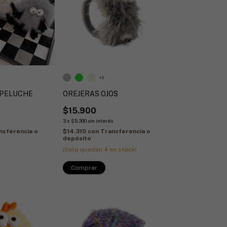
+1
 PELUCHE
OREJERAS OJOS
$15.900
3
x
$5.300
sin interés
nsferencia o
$14.310
con
Transferencia o
depósito
¡Solo quedan
4
en stock!
Comprar