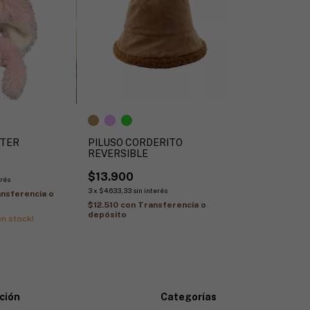
TER
PILUSO CORDERITO
REVERSIBLE
$13.900
erés
3
x
$4.633,33
sin interés
nsferencia o
$12.510
con
Transferencia o
depósito
n stock!
ción
Categorías