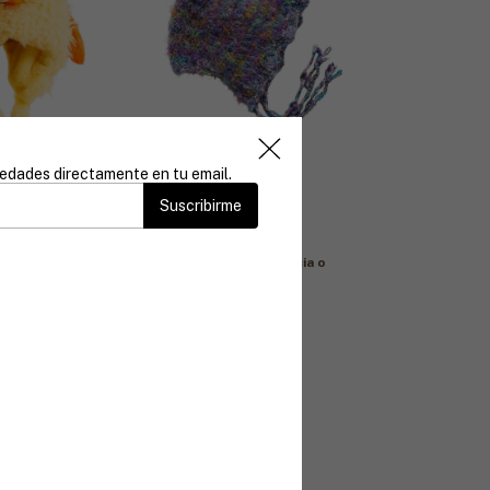
vedades directamente en tu email.
GORRO DE LANA
Suscribirme
TO
$29.000
3
x
$9.666,67
sin interés
$26.100
con
Transferencia o
erés
depósito
ansferencia o
n stock!