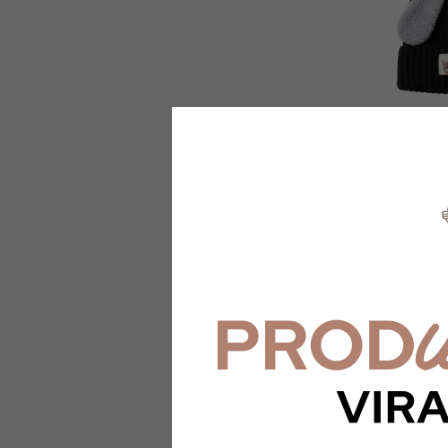
GORRO TEJID
$24.900
3
x
$8.300
sin interé
$22.410
con
Tra
depósito
¡Solo quedan
3
e