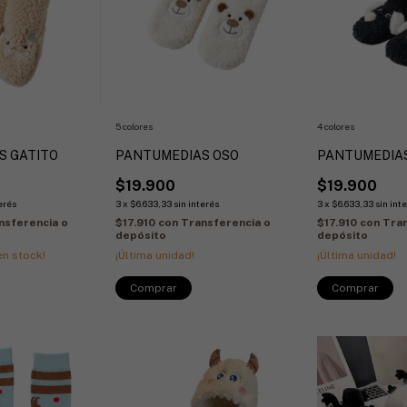
5 colores
4 colores
S GATITO
PANTUMEDIAS OSO
PANTUMEDIA
$19.900
$19.900
terés
3
x
$6.633,33
sin interés
3
x
$6.633,33
sin int
nsferencia o
$17.910
con
Transferencia o
$17.910
con
Tran
depósito
depósito
n stock!
¡Última unidad!
¡Última unidad!
Comprar
Comprar