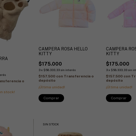
CAMPERA ROSA HELLO
CAMPERA RO
KITTY
KITTY
RRA
$175.000
$175.000
3
x
$58.333,33
sin interés
3
x
$58.333,33
sin i
terés
$157.500
con
Transferencia o
$157.500
con
Tr
depósito
depósito
ansferencia o
¡Última unidad!
¡Última unidad!
n stock!
SIN STOCK