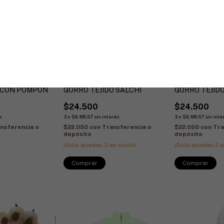
 CON POMPON
GORRO TEJIDO SALCHI
GORRO TEJIDO
$24.500
$24.500
s
3
x
$8.166,67
sin interés
3
x
$8.166,67
sin inte
nsferencia o
$22.050
con
Transferencia o
$22.050
con
Tra
depósito
depósito
¡Solo quedan
3
en stock!
¡Solo quedan
2
e