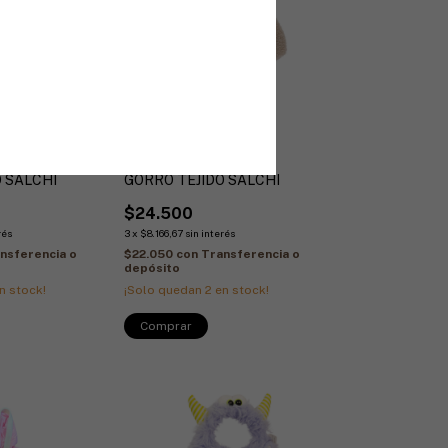
 SALCHI
GORRO TEJIDO SALCHI
$24.500
rés
3
x
$8.166,67
sin interés
nsferencia o
$22.050
con
Transferencia o
depósito
n stock!
¡Solo quedan
2
en stock!