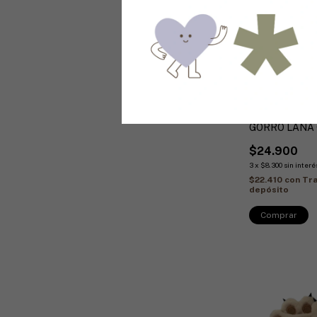
GORRO LANA
$24.900
3
x
$8.300
sin interé
$22.410
con
Tra
depósito