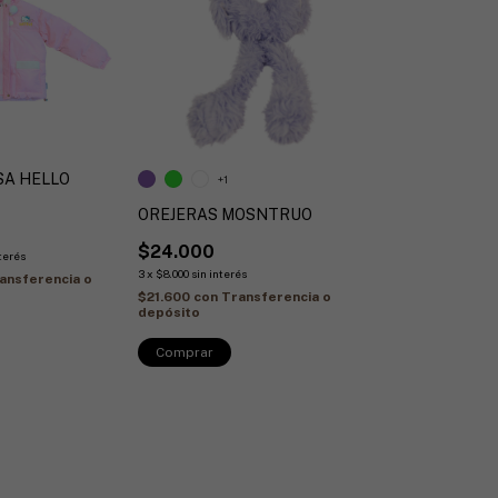
SA HELLO
+1
OREJERAS MOSNTRUO
$24.000
nterés
3
x
$8.000
sin interés
ansferencia o
$21.600
con
Transferencia o
depósito
Comprar