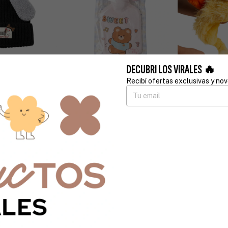
DECUBRI LOS VIRALES 🔥
Recibí ofertas exclusivas y no
O SALCHI
BOLSA DE AGUA CALIENTE
SELFIE
GORRO POLLI
$13.900
s
$32.000
3
x
$4.633,33
sin interés
nsferencia o
3
x
$10.666,67
sin int
$12.510
con
Transferencia o
depósito
$28.800
con
Tr
n stock!
depósito
¡Solo quedan
3
en stock!
¡Solo quedan
2
e
Comprar