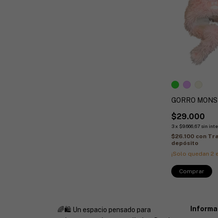
GORRO MONS
$29.000
3
x
$9.666,67
sin int
$26.100
con
Tra
depósito
¡Solo quedan
2
e
Comprar
Informa
🌈🛍️ Un espacio pensado para