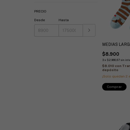
PRECIO
Desde
Hasta
MEDIAS LAR
$8.900
3
x
$2.966,67
sin int
$8.010
con
Tran
depósito
¡Solo quedan
2
e
Comprar