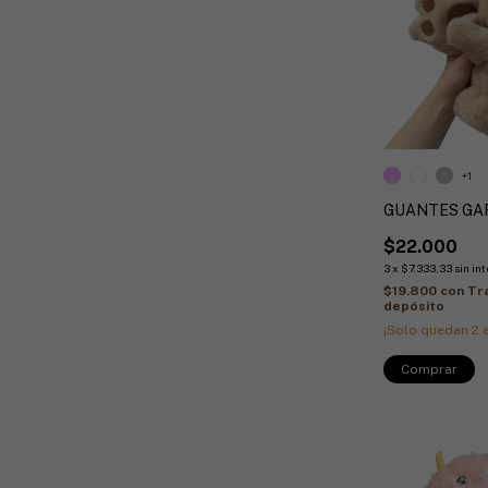
+1
GUANTES GA
$22.000
3
x
$7.333,33
sin in
$19.800
con
Tr
depósito
¡Solo quedan
2
e
Comprar