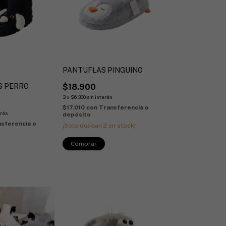
PANTUFLAS PINGÜINO
S PERRO
$18.900
3
x
$6.300
sin interés
$17.010
con
Transferencia o
erés
depósito
sferencia o
¡Solo quedan
2
en stock!