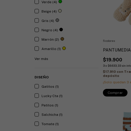
Verde (4)
Beige (4)
Gris (4)
Negro (4)
Marrón (2)
5 colores
Amarillo (1)
PANTUMEDIA
Ver más
$19.900
3
x
$6.633,33
sin in
$17.910
con
Tra
depósito
DISEÑO
¡Solo quedan
3
e
Gatitos (1)
Comprar
Lucky Cta (1)
Patitos (1)
Salchicha (1)
Tomate (1)