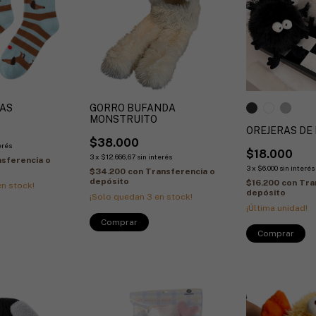
GAS
GORRO BUFANDA
MONSTRUITO
OREJERAS DE
$38.000
erés
$18.000
3
x
$12.666,67
sin interés
sferencia o
3
x
$6.000
sin interés
$34.200
con
Transferencia o
depósito
$16.200
con
Tra
n stock!
depósito
¡Solo quedan
3
en stock!
¡Última unidad!
Comprar