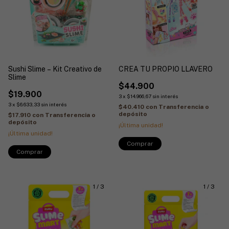
Sushi Slime – Kit Creativo de
CREA TU PROPIO LLAVERO
Slime
$44.900
$19.900
3
x
$14.966,67
sin interés
3
x
$6.633,33
sin interés
$40.410
con
Transferencia o
depósito
$17.910
con
Transferencia o
depósito
¡Última unidad!
¡Última unidad!
1
/
3
1
/
3