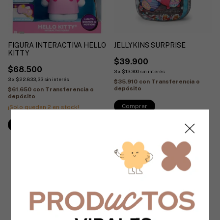
FIGURA INTERACTIVA HELLO
JELLYKINS SURPRISE
KITTY
$39.900
$68.500
3
x
$13.300
sin interés
3
x
$22.833,33
sin interés
$35.910
con
Transferencia o
depósito
$61.650
con
Transferencia o
depósito
¡Solo quedan
2
en stock!
1
/
4
1
/
2