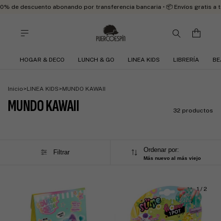
 de descuento abonando por transferencia bancaria • 📦 Envíos gratis a to
HOGAR & DECO
LUNCH & GO
LINEA KIDS
LIBRERÍA
BE
Inicio
>
LINEA KIDS
>
MUNDO KAWAII
MUNDO KAWAII
32 productos
Ordenar por:
Filtrar
Más nuevo al más viejo
1
/
2