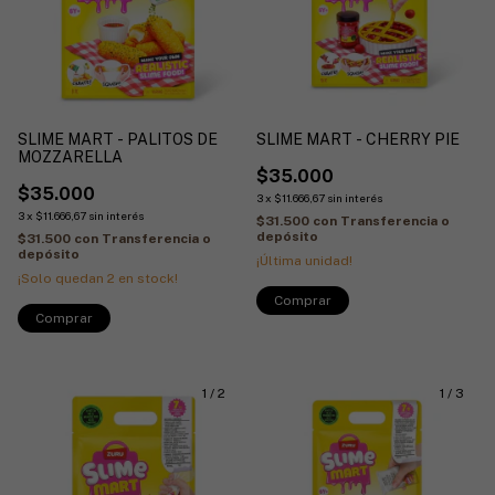
SLIME MART - PALITOS DE
SLIME MART - CHERRY PIE
MOZZARELLA
$35.000
$35.000
3
x
$11.666,67
sin interés
3
x
$11.666,67
sin interés
$31.500
con
Transferencia o
depósito
$31.500
con
Transferencia o
depósito
¡Última unidad!
¡Solo quedan
2
en stock!
1
/
2
1
/
3