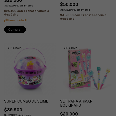
$29.000
$50.000
3
x
$9.666,67
sin interés
3
x
$16.666,67
sin interés
$26.100
con
Transferencia o
depósito
$45.000
con
Transferencia o
depósito
¡Última unidad!
SIN STOCK
SIN STOCK
SUPER COMBO DE SLIME
SET PARA ARMAR
BOLIGRAFO
$39.900
$20.000
3
x
$13.300
sin interés