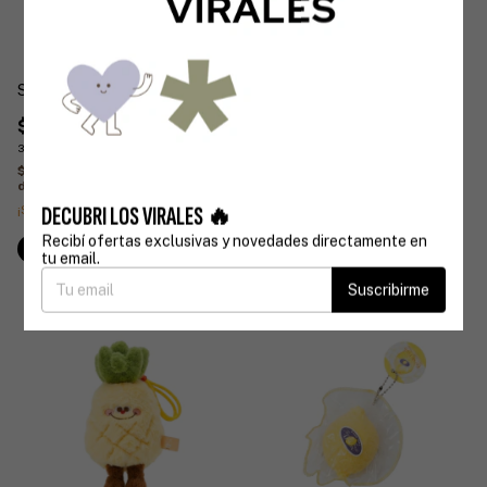
SQUISHY UVA
PELUCHE SANDIA CON
STRAP
$5.500
$15.900
3
x
$1.833,33
sin interés
3
x
$5.300
sin interés
$4.950
con
Transferencia o
depósito
$14.310
con
Transferencia o
depósito
DECUBRI LOS VIRALES 🔥
¡Solo quedan
4
en stock!
Recibí ofertas exclusivas y novedades directamente en
tu email.
Suscribirme
1
/
2
1
/
2