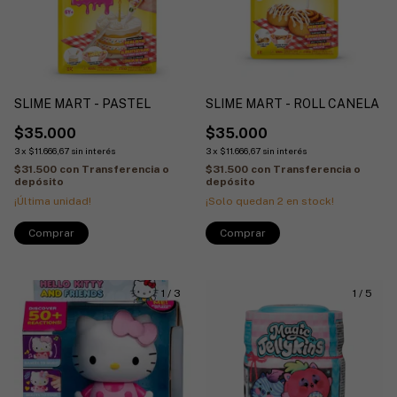
SLIME MART - PASTEL
SLIME MART - ROLL CANELA
$35.000
$35.000
3
x
$11.666,67
sin interés
3
x
$11.666,67
sin interés
$31.500
con
Transferencia o
$31.500
con
Transferencia o
depósito
depósito
¡Última unidad!
¡Solo quedan
2
en stock!
1
/
3
1
/
5