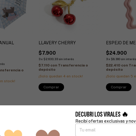
ANUAL
LLAVERY CHERRY
ESPEJO DE M
$7.900
$24.900
3
x
$2.633,33
sin interés
3
x
$8.300
sin interé
erés
$7.110
con
Transferencia o
$22.410
con
Tra
depósito
depósito
nsferencia o
¡Solo quedan
4
en stock!
¡Solo quedan
5
e
n stock!
DECUBRI LOS VIRALES 🔥
Recibí ofertas exclusivas y no