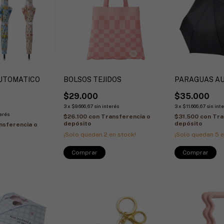
UTOMATICO
BOLSOS TEJIDOS
PARAGUAS A
$29.000
$35.000
3
x
$9.666,67
sin interés
3
x
$11.666,67
sin int
terés
$26.100
con
Transferencia o
$31.500
con
Tra
depósito
depósito
nsferencia o
¡Solo quedan
2
en stock!
¡Solo quedan
5
e