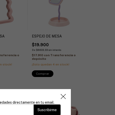
ESA
ESPEJO DE MESA
$19.900
s
3
x
$6.633,33
sin interés
nsferencia o
$17.910
con
Transferencia o
depósito
n stock!
¡Solo quedan
4
en stock!
vedades directamente en tu email.
Suscribirme