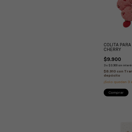
COLITA PARA
CHERRY
$9.900
3
x
$3.300
sin interé
$8.910
con
Tran
depósito
¡Solo quedan
3
e