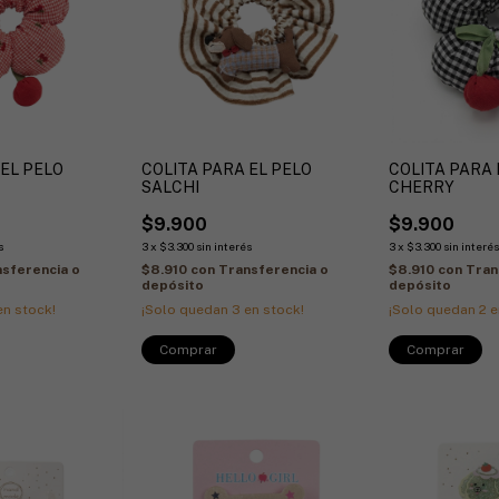
 EL PELO
COLITA PARA EL PELO
COLITA PARA 
SALCHI
CHERRY
$9.900
$9.900
s
3
x
$3.300
sin interés
3
x
$3.300
sin interé
sferencia o
$8.910
con
Transferencia o
$8.910
con
Tran
depósito
depósito
n stock!
¡Solo quedan
3
en stock!
¡Solo quedan
2
e