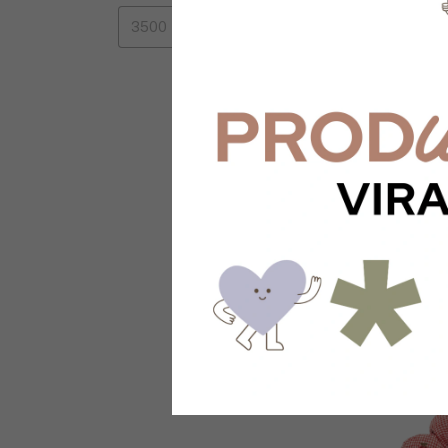
2 colores
ESPEJO DE M
$7.900
3
x
$2.633,33
sin in
$7.110
con
Tran
depósito
¡Solo quedan
5
e
Comprar