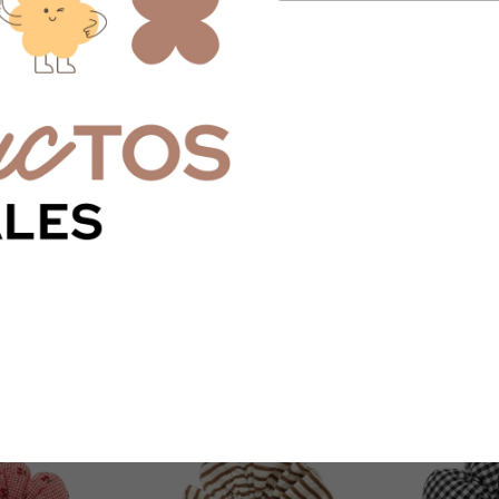
SET DE VIAJE X 8 PIEZAS
PARAGUAS KA
ESA
$7.500
$29.000
3
x
$2.500
sin interés
3
x
$9.666,67
sin inte
$6.750
con
Transferencia o
$26.100
con
Tra
terés
depósito
depósito
sferencia o
¡Solo quedan
5
en stock!
¡Solo quedan
5
e
n stock!