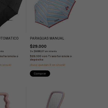
UTOMATICO
PARAGUAS MANUAL
$29.000
erés
3
x
$9.666,67
sin interés
nsferencia o
$26.100
con
Transferencia o
depósito
n stock!
¡Solo quedan
5
en stock!