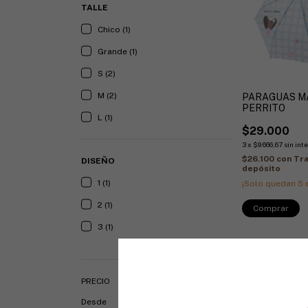
TALLE
Chico (1)
Grande (1)
S (2)
M (2)
PARAGUAS M
PERRITO
L (1)
$29.000
3
x
$9.666,67
sin int
$26.100
con
Tra
DISEÑO
depósito
1 (1)
¡Solo quedan
5
e
2 (1)
3 (1)
PRECIO
Desde
Hasta