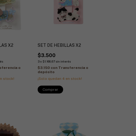
LAS X2
SET DE HEBILLAS X2
$3.500
rés
3
x
$1.166,67
sin interés
sferencia o
$3.150
con
Transferencia o
depósito
n stock!
¡Solo quedan
4
en stock!