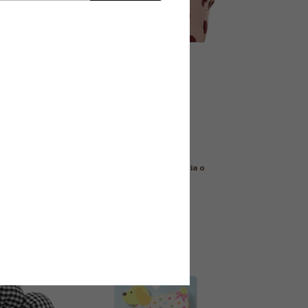
WAII
3 colores
NECESSAIRE BOX
rés
$36.900
nsferencia o
3
x
$12.300
sin interés
$33.210
con
Transferencia o
n stock!
depósito
¡Solo quedan
2
en stock!
Comprar