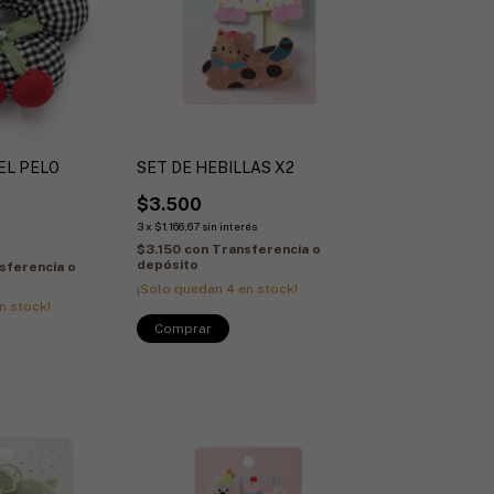
EL PELO
SET DE HEBILLAS X2
$3.500
3
x
$1.166,67
sin interés
s
$3.150
con
Transferencia o
depósito
sferencia o
¡Solo quedan
4
en stock!
n stock!