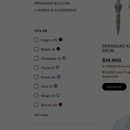
PARAGUAS & LLUVIA
LLAVERO & ACCESORIOS
COLOR
Negro (5)
PARAGUAS A
Black (1)
55CM
Plateado (1)
$16.900
3
x
$5.633,33
sin in
Plata (1)
$15.210
con
Tra
depósito
Rosa (3)
Gris (1)
Beige (1)
Bordó (2)
Ver más