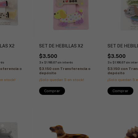
LAS X2
SET DE HEBILLAS X2
SET DE HEBIL
$3.500
$3.500
rés
3
x
$1.166,67
sin interés
3
x
$1.166,67
sin inte
sferencia o
$3.150
con
Transferencia o
$3.150
con
Tran
depósito
depósito
n stock!
¡Solo quedan
5
en stock!
¡Solo quedan
5
e