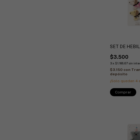
SET DE HEBIL
$3.500
3
x
$1.166,67
sin inte
$3.150
con
Tran
depósito
¡Solo quedan
4
e