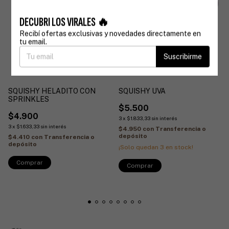
DECUBRI LOS VIRALES 🔥
Recibí ofertas exclusivas y novedades directamente en
tu email.
Suscribirme
SQUISHY HELADITO CON
SQUISHY UVA
SPRINKLES
$5.500
$4.900
3
x
$1.833,33
sin interés
3
x
$1.633,33
sin interés
$4.950
con
Transferencia o
depósito
$4.410
con
Transferencia o
depósito
¡Solo quedan
3
en stock!