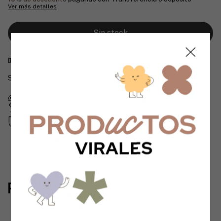
Ver más detalles
Descripción
SQUISHY MARIPOSA
Devoluciones gratis
Hasta 30 días después de tu compra
Compra segura
Tus datos protegidos
Productos similares