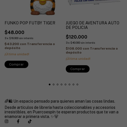
FUNKO POP FUTBY TIGER
JUEGO DE AVENTURA AUTO
DE POLICIA
$48.000
$120.000
3
x
$16.000
sin interés
3
x
$40.000
sin interés
$43.200
con
Transferencia o
depósito
$108.000
con
Transferencia o
depósito
¡Última unidad!
¡Última unidad!
🌈🛍️ Un espacio pensado para quienes aman las cosas lindas.
Desde artículos de librería hasta coleccionables y accesorios
irresistibles, en Puercoespín te esperan productos que te van a
enamorar a primera vista. ✨🐻