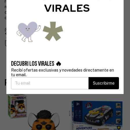
resistentes, es perfecto para desarrollar la creatividad y la
motricidad fina. Ideal para acompañar momentos de juego en
casa o salidas. ¡Un compañero divertido y original para los más
chicos!
Devoluciones gratis
Hasta 30 días después de tu compra
Compra segura
Tus datos protegidos
DECUBRI LOS VIRALES 🔥
Recibí ofertas exclusivas y novedades directamente en
tu email.
Productos similares
Suscribirme