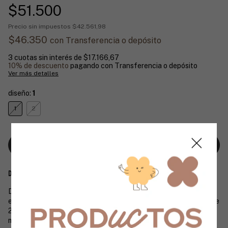
$51.500
Precio sin impuestos
$42.561,98
$46.350
con
Transferencia o depósito
3
cuotas sin interés de
$17.166,67
10% de descuento
pagando con Transferencia o depósito
Ver más detalles
diseño:
1
1
2
Descripción
Descubrí el
Muñeco Stretchapalz Maxi 24cm
, un juguete
estirable que brinda diversión sin límites. Su tamaño compacto de
24 cm es ideal para manos pequeñas, permitiendo estirarlo y
moldearlo una y otra vez. Fabricado con materiales seguros y