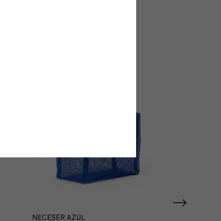
tegidos
NECESER AZUL