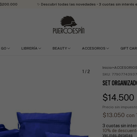
0
✨ Descubrí todas las novedades • 3 cuotas sin interés en comp
 GO
LIBRERÍA
BEAUTY
ACCESORIOS
GIFT CA
Inicio
>
ACCESORIO
1
/
2
SKU:
7790774393
SET ORGANIZAD
$14.500
Precio sin impues
$13.050
con
3
cuotas sin inte
10% de descuent
Ver más detalles