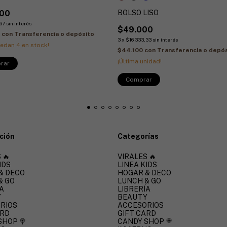
000
BOLSO LISO
,67
sin interés
$49.000
0
con
Transferencia o depósito
3
x
$16.333,33
sin interés
uedan
4
en stock!
$44.100
con
Transferencia o depó
¡Última unidad!
Comprar
ción
Categorías
 🔥
VIRALES 🔥
IDS
LINEA KIDS
& DECO
HOGAR & DECO
& GO
LUNCH & GO
A
LIBRERÍA
Y
BEAUTY
RIOS
ACCESORIOS
ARD
GIFT CARD
SHOP 🍭
CANDY SHOP 🍭