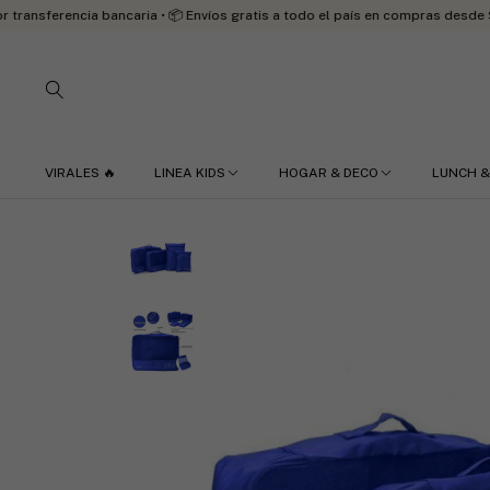
encia bancaria • 📦 Envíos gratis a todo el país en compras desde $200.00
VIRALES 🔥
LINEA KIDS
HOGAR & DECO
LUNCH &