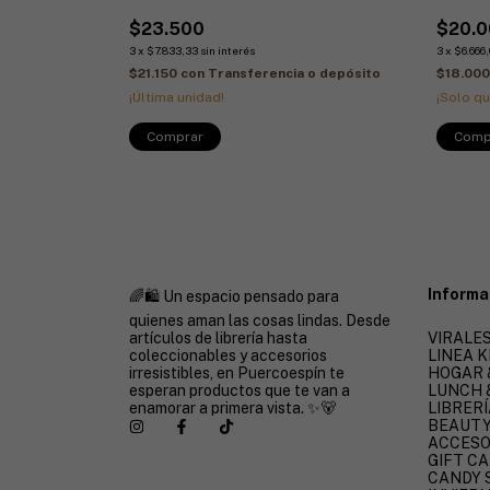
$23.500
$20.
3
x
$7.833,33
sin interés
3
x
$6.666
 o depósito
$21.150
con
Transferencia o depósito
$18.00
¡Última unidad!
¡Solo q
Informa
🌈🛍️ Un espacio pensado para
quienes aman las cosas lindas. Desde
artículos de librería hasta
VIRALES
coleccionables y accesorios
LINEA K
irresistibles, en Puercoespín te
HOGAR 
esperan productos que te van a
LUNCH 
enamorar a primera vista. ✨🐻
LIBRERÍ
BEAUT
ACCESO
GIFT C
CANDY 