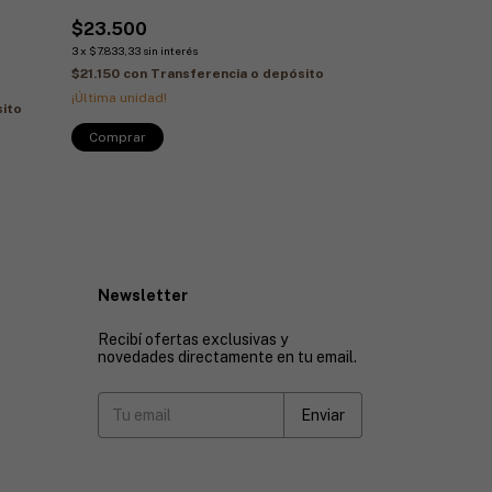
$23.500
MOCHILA PLE
3
x
$7.833,33
sin interés
$15.000
$21.150
con
Transferencia o depósito
3
x
$5.000
sin interés
¡Última unidad!
sito
$13.500
con
Tra
¡Última unidad!
Comprar
Newsletter
Recibí ofertas exclusivas y
novedades directamente en tu email.