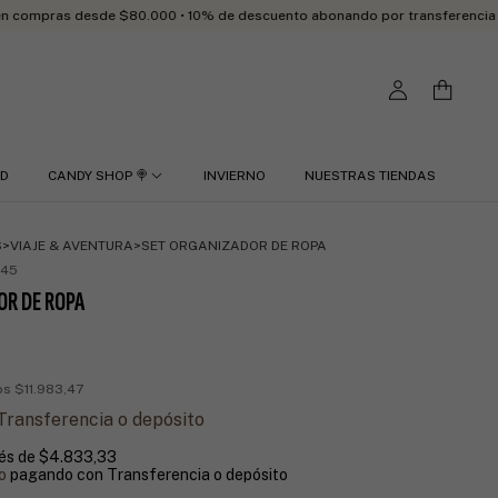
ras desde $80.000 • 10% de descuento abonando por transferencia bancaria 
RD
CANDY SHOP 🍭
INVIERNO
NUESTRAS TIENDAS
S
>
VIAJE & AVENTURA
>
SET ORGANIZADOR DE ROPA
745
OR DE ROPA
tos
$11.983,47
Transferencia o depósito
rés de
$4.833,33
o
pagando con Transferencia o depósito