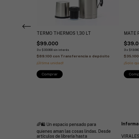
TERMO THERMOS 1,30 LT
MATE 
BLE ALPINE
$99.000
$39.
3
x
$33.000
sin interés
3
x
$13.00
$89.100
con
Transferencia o depósito
$35.10
¡Última unidad!
¡Solo q
 o depósito
Informa
🌈🛍️ Un espacio pensado para
quienes aman las cosas lindas. Desde
artículos de librería hasta
VIRALES