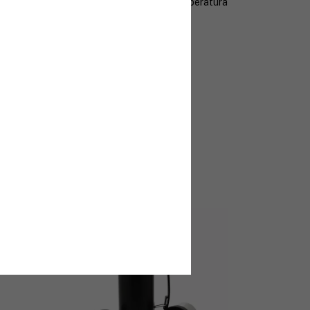
 él y disfruta de tus tragos siempre a la temperatura
gratis
 después de tu compra
ra
tegidos