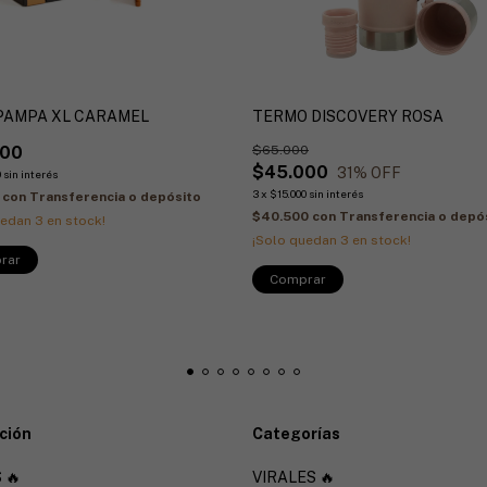
PAMPA XL CARAMEL
TERMO DISCOVERY ROSA
000
$65.000
$45.000
31
% OFF
0
sin interés
3
x
$15.000
sin interés
0
con
Transferencia o depósito
$40.500
con
Transferencia o depó
uedan
3
en stock!
¡Solo quedan
3
en stock!
ción
Categorías
 🔥
VIRALES 🔥