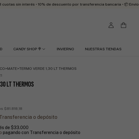
n interés • 10% de descuento por transferencia bancaria • 📦 Envíos a todo e
RD
CANDY SHOP 🍭
INVIERNO
NUESTRAS TIENDAS
ECO
>
MATE
>
TERMO VERDE 1,30 LT THERMOS
1
,30 LT THERMOS
tos
$81.818,18
Transferencia o depósito
rés de
$33.000
o
pagando con Transferencia o depósito