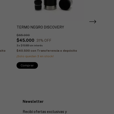
TERMO NEGRO DISCOVERY
+1
$65.000
MATE CON BO
$45.000
31
% OFF
$25.900
3
x
$15.000
sin interés
3
x
$8.633,33
sin inte
sito
$40.500
con
Transferencia o depósito
$23.310
con
Tran
¡Solo quedan
3
en stock!
¡Solo quedan
2
en
Comprar
Newsletter
Recibí ofertas exclusivas y