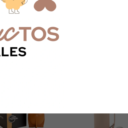
¡No te quedes sin
ideal!
Devoluciones 
Hasta 30 días
Compra segu
Tus datos pro