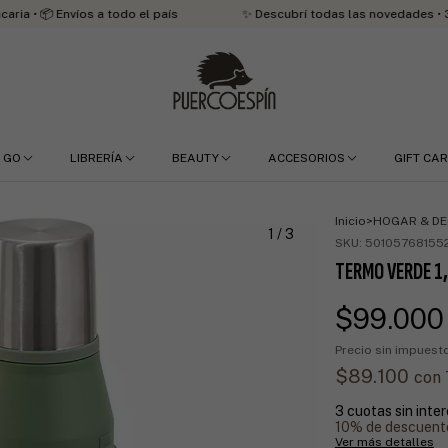
Envíos a todo el país
✨ Descubrí todas las novedades • 3 cuotas si
 GO
LIBRERÍA
BEAUTY
ACCESORIOS
GIFT CA
Inicio
>
HOGAR & D
1
/
3
SKU:
501057681552
TERMO VERDE 1
$99.000
Precio sin impues
$89.100
con
3
cuotas sin inte
10% de descuent
Ver más detalles