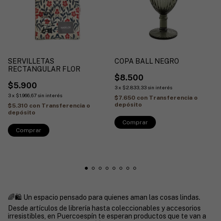
SERVILLETAS
COPA BALL NEGRO
RECTANGULAR FLOR
$8.500
$5.900
3
x
$2.833,33
sin interés
3
x
$1.966,67
sin interés
$7.650
con
Transferencia o
depósito
$5.310
con
Transferencia o
depósito
🌈🛍️ Un espacio pensado para quienes aman las cosas lindas.
Desde artículos de librería hasta coleccionables y accesorios
irresistibles, en Puercoespín te esperan productos que te van a