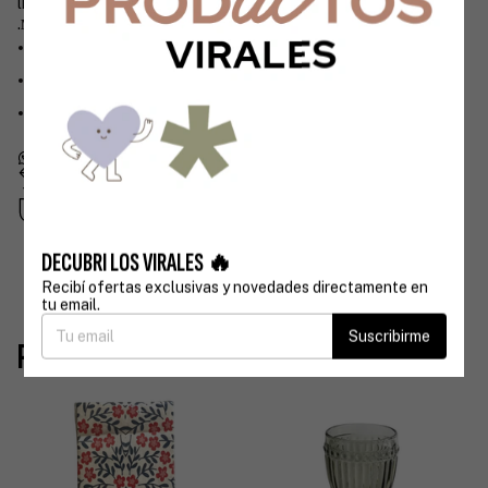
limpiar con esponja suave y evitar apilar
.
Medidas:
Diámetro: 8,5 cm
Ancho total (incluyendo asa): 12 cm
Alto: 9 cm
Devoluciones gratis
Hasta 30 días después de tu compra
Compra segura
Tus datos protegidos
DECUBRI LOS VIRALES 🔥
Recibí ofertas exclusivas y novedades directamente en
tu email.
Suscribirme
Productos similares