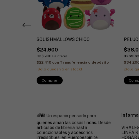
LOWS GRANDE
SQUISHMALLOWS CHICO
PELUC
$24.900
$38.
3
x
$8.300
sin interés
3
x
$12.66
 o depósito
$22.410
con
Transferencia o depósito
$34.20
¡Solo quedan
5
en stock!
¡Solo q
Informa
🌈🛍️ Un espacio pensado para
quienes aman las cosas lindas. Desde
artículos de librería hasta
VIRALES
coleccionables y accesorios
LINEA K
irresistibles, en Puercoespín te
HOGAR 