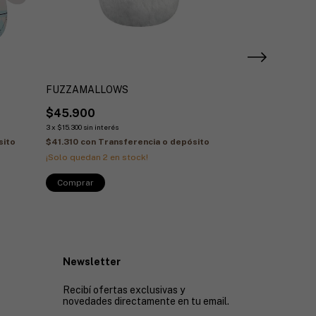
FUZZAMALLOWS
SANRIO SQUI
$45.900
$50.000
3
x
$15.300
sin interés
3
x
$16.666,67
sin inte
sito
$41.310
con
Transferencia o depósito
$45.000
con
Tra
¡Solo quedan
2
en stock!
¡Última unidad!
Comprar
Newsletter
Recibí ofertas exclusivas y
novedades directamente en tu email.