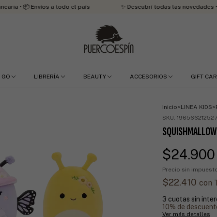
 Envíos a todo el país
✨ Descubrí todas las novedades • 3 cuotas 
 GO
LIBRERÍA
BEAUTY
ACCESORIOS
GIFT CA
Inicio
>
LINEA KIDS
>
SKU:
19656621252
SQUISHMALLOW
$24.900
Precio sin impues
$22.410
con
3
cuotas sin inte
10% de descuent
Ver más detalles