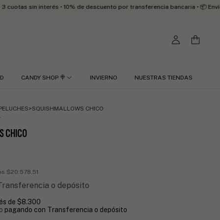
sin interés • 10% de descuento por transferencia bancaria • 📦 Envíos a todo
RD
CANDY SHOP 🍭
INVIERNO
NUESTRAS TIENDAS
PELUCHES
>
SQUISHMALLOWS CHICO
7
S CHICO
tos
$20.578,51
Transferencia o depósito
rés de
$8.300
o
pagando con Transferencia o depósito