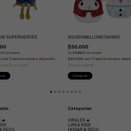
HE SUPERHEROES
SQUISHWALLOWS SANRIO
000
$50.000
6,67
sin interés
3
x
$16.666,67
sin interés
0
con
Transferencia o depósito
$45.000
con
Transferencia o depó
uedan
3
en stock!
¡Última unidad!
Comprar
ción
Categorías
 🔥
VIRALES 🔥
IDS
LINEA KIDS
& DECO
HOGAR & DECO