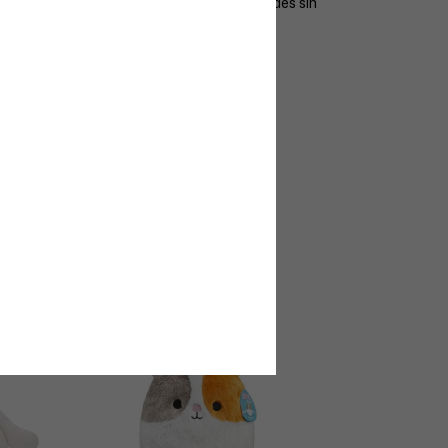
.
Material suave y de alta calidad.
¡No te quedes sin
DISEÑOS DISPONIBLES*
gratis
 después de tu compra
ra
tegidos