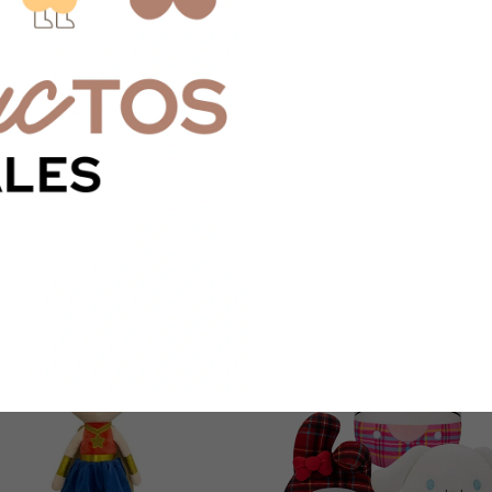
confort y alegría
el tuyo!
*CONSULTAR 
Devoluciones 
Hasta 30 días
Compra segu
Tus datos pro