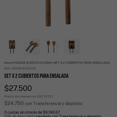
Inicio
>
HOGAR & DECO
>
COCINA
>
SET X 2 CUBIERTOS PARA ENSALADA
SKU:
2501872423716
SET X 2 CUBIERTOS PARA ENSALADA
$27.500
Precio sin impuestos
$22.727,27
$24.750
con
Transferencia o depósito
3
cuotas sin interés de
$9.166,67
10% de descuento
pagando con Transferencia o depósito