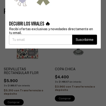
Productos similares
DECUBRI LOS VIRALES 🔥
Recibí ofertas exclusivas y novedades directamente en
tu email.
Suscribirme
SERVILLETAS
COPA CHICA
RECTANGULAR FLOR
$4.400
$5.900
3
x
$1.466,67
sin interés
3
x
$1.966,67
sin interés
$3.960
con
Transferencia o
depósito
$5.310
con
Transferencia o
depósito