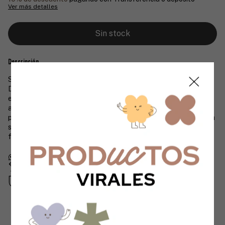
Ver más detalles
Descripción
Set X2 Cubiertos Para Ensalada Sakura Edición Phuket - 30cm
Descubrí la calidad y durabilidad de este set de cubiertos para
ensalada, fabricados en
madera de acacia
. Sus propiedades
antibacterianas y resistencia a la humedad aseguran un uso
prolongado y seguro. Con una medida de 30 cm, son ideales para
servir con estilo y practicidad en cada ocasión. Elegí
funcionalidad y diseño natural para tu mesa.
Devoluciones gratis
Hasta 30 días después de tu compra
Compra segura
Tus datos protegidos