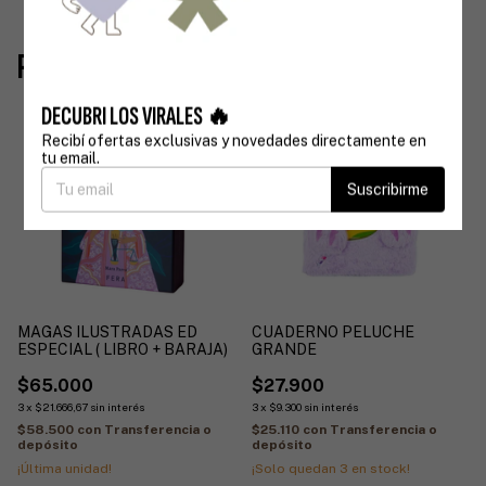
Productos similares
DECUBRI LOS VIRALES 🔥
Recibí ofertas exclusivas y novedades directamente en
tu email.
Suscribirme
MAGAS ILUSTRADAS ED
CUADERNO PELUCHE
ESPECIAL ( LIBRO + BARAJA)
GRANDE
$65.000
$27.900
3
x
$21.666,67
sin interés
3
x
$9.300
sin interés
$58.500
con
Transferencia o
$25.110
con
Transferencia o
depósito
depósito
¡Última unidad!
¡Solo quedan
3
en stock!