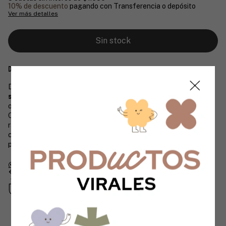
10% de descuento
pagando con Transferencia o depósito
Ver más detalles
Descripción
Descubrí el
Set de libretas para amantes de los perros
salchicha
🐶💕, con dos diseños únicos: un perrito skater con
onda y varios salchis ilustrados a mano.
Cada libreta tamaño bolsillo (10,5 x 15 cm) incluye 32 hojas
rayadas y 32 hojas lisas, ideales para llevar en tu mochila o
cartera y anotar tus ideas en cualquier momento. ¡Un accesorio
práctico y lleno de estilo para vos!
Devoluciones gratis
Hasta 30 días después de tu compra
Compra segura
Tus datos protegidos